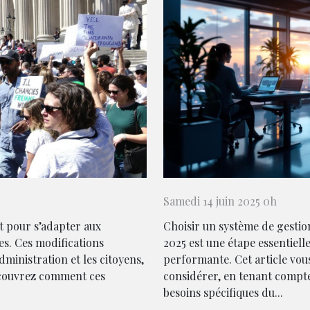
Samedi 14 juin 2025 0h
t pour s’adapter aux
Choisir un système de gestio
es. Ces modifications
2025 est une étape essentiell
dministration et les citoyens,
performante. Cet article vous 
écouvrez comment ces
considérer, en tenant compt
besoins spécifiques du...