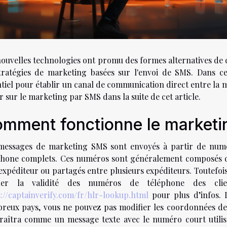
nouvelles technologies ont promu des formes alternatives de 
tratégies de marketing basées sur l'envoi de SMS. Dans c
tiel pour établir un canal de communication direct entre la ma
r sur le marketing par SMS dans la suite de cet article.
mment fonctionne le marketi
messages de marketing SMS sont envoyés à partir de numé
phone complets. Ces numéros sont généralement composés de 
expéditeur ou partagés entre plusieurs expéditeurs. Toutefois
fier la validité des numéros de téléphone des clie
s://captainverify.com/fr/hlr-lookup.html
pour plus d’infos. 
reux pays, vous ne pouvez pas modifier les coordonnées de l
raîtra comme un message texte avec le numéro court utilis