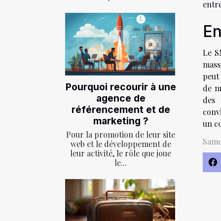
entre
En
Le SM
mass
peut 
Pourquoi recourir à une
de m
agence de
des 
référencement et de
conv
marketing ?
un c
Pour la promotion de leur site
Same
web et le développement de
leur activité, le rôle que joue
le...