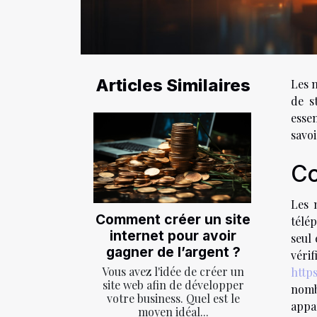
Articles Similaires
Les 
de s
essen
savoi
Co
Les 
Comment créer un site
télé
internet pour avoir
seul 
gagner de l’argent ?
véri
Vous avez l'idée de créer un
http
site web afin de développer
nomb
votre business. Quel est le
appa
moyen idéal...