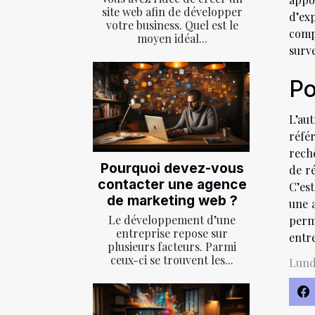
site web afin de développer
d’ex
votre business. Quel est le
comp
moyen idéal...
surve
Po
L’au
réfé
reche
Pourquoi devez-vous
de r
contacter une agence
C’es
de marketing web ?
une 
Le développement d’une
perm
entreprise repose sur
entre
plusieurs facteurs. Parmi
ceux-ci se trouvent les...
Lund