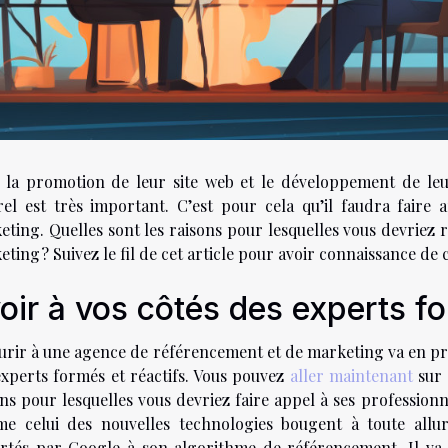
 la promotion de leur site web et le développement de leur
rel est très important. C’est pour cela qu’il faudra fair
eting. Quelles sont les raisons pour lesquelles vous devriez
ting ? Suivez le fil de cet article pour avoir connaissance de 
oir à vos côtés des experts fo
urir à une agence de référencement et de marketing va en prem
experts formés et réactifs. Vous pouvez
aller maintenant
sur 
ns pour lesquelles vous devriez faire appel à ses professionn
e celui des nouvelles technologies bougent à toute all
rtés par Google à son algorithme de référencement. Il va d