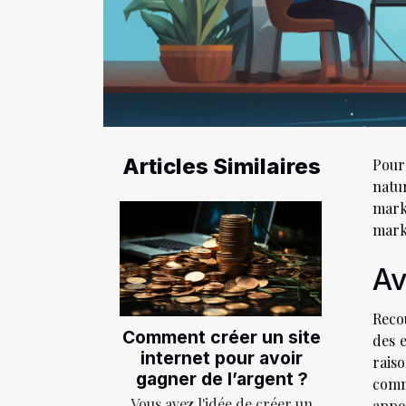
Articles Similaires
Pour
natu
mark
marke
Av
Reco
Comment créer un site
des 
internet pour avoir
raiso
gagner de l’argent ?
comm
Vous avez l'idée de créer un
appo