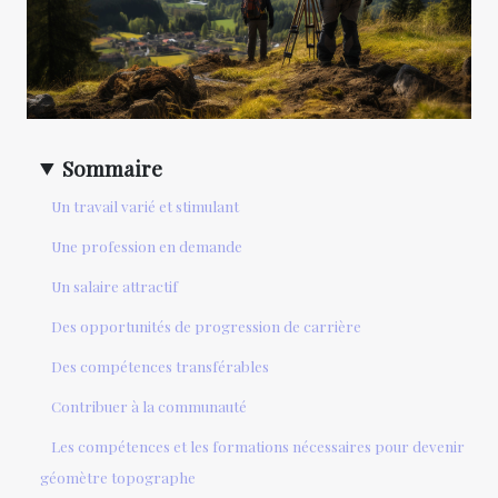
Sommaire
Un travail varié et stimulant
Une profession en demande
Un salaire attractif
Des opportunités de progression de carrière
Des compétences transférables
Contribuer à la communauté
Les compétences et les formations nécessaires pour devenir
géomètre topographe