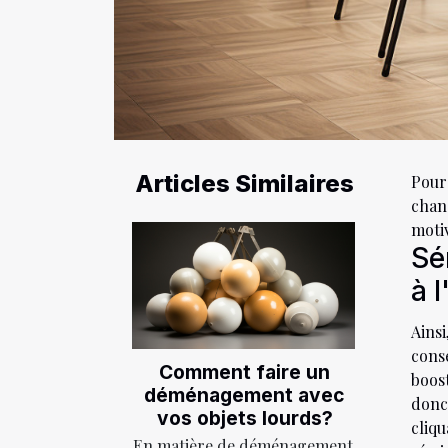
Articles Similaires
Pour
chan
motiv
Sé
à 
Ains
cons
Comment faire un
boost
déménagement avec
donc
vos objets lourds?
cliq
En matière de déménagement,