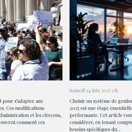
Samedi 14 juin 2025 0h
t pour s’adapter aux
Choisir un système de gestio
es. Ces modifications
2025 est une étape essentiell
dministration et les citoyens,
performante. Cet article vous 
écouvrez comment ces
considérer, en tenant compt
besoins spécifiques du...