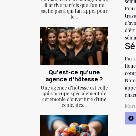
sémin
il arrive parfois que l'on ne
Pour 
sache pas à qui fait appel pour
trava
le...
d'avo
d'êt
sémin
Sé
Par a
flou
Qu'est-ce qu'une
comp
agence d'hôtesse ?
Noto
appe
Une agence d'hôtesse est celle
qui s'occupe spécialement de
chac
cérémonie d'ouverture d'une
école, des...
Mard