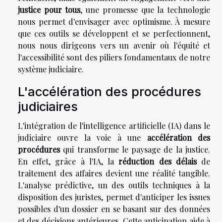
justice pour tous
, une promesse que la technologie
nous permet d'envisager avec optimisme. À mesure
que ces outils se développent et se perfectionnent,
nous nous dirigeons vers un avenir où l'équité et
l'accessibilité sont des piliers fondamentaux de notre
système judiciaire.
L'accélération des procédures
judiciaires
L'intégration de l'intelligence artificielle (IA) dans le
judiciaire ouvre la voie à une
accélération des
procédures
qui transforme le paysage de la justice.
En effet, grâce à l'IA, la
réduction des délais
de
traitement des affaires devient une réalité tangible.
L'analyse prédictive, un des outils techniques à la
disposition des juristes, permet d'anticiper les issues
possibles d'un dossier en se basant sur des données
et des décisions antérieures. Cette anticipation aide à