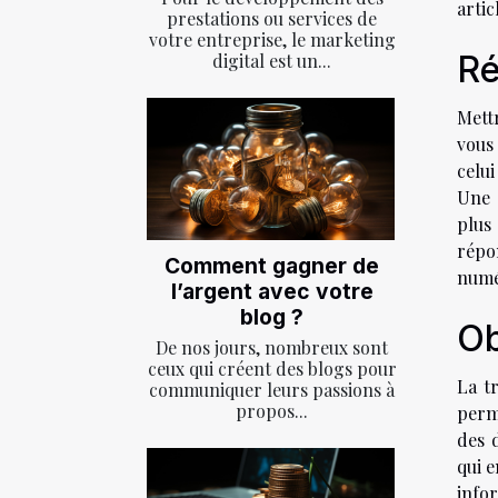
artic
prestations ou services de
votre entreprise, le marketing
Ré
digital est un...
Mett
vous
celui
Une 
plus
répon
Comment gagner de
numér
l’argent avec votre
blog ?
Ob
De nos jours, nombreux sont
ceux qui créent des blogs pour
La tr
communiquer leurs passions à
propos...
perme
des 
qui e
info