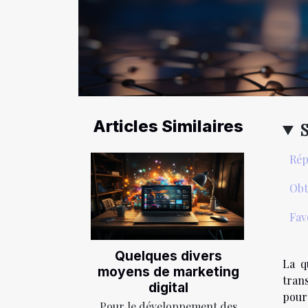
Articles Similaires
Rép
Obt
Fav
Quelques divers
La q
moyens de marketing
trans
digital
pour
Pour le développement des