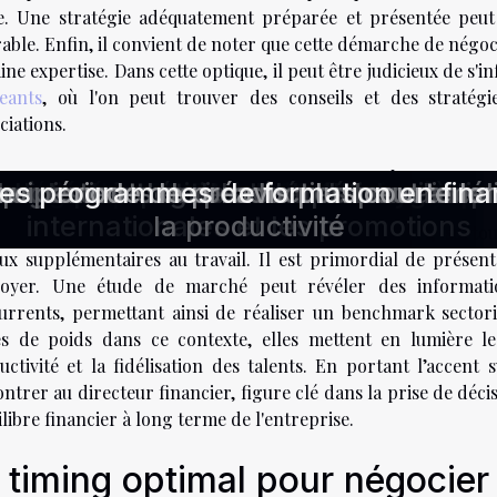
le. Une stratégie adéquatement préparée et présentée peut
able. Enfin, il convient de noter que cette démarche de négoc
ine expertise. Dans cette optique, il peut être judicieux de s
geants
, où l'on peut trouver des conseils et des stratég
ciations.
gumenter avec persuasion
rer l'engagement des employés
miser la gestion des risques psycho
s pour freelancers
dans les assessments professionnels
 de projets dans le secteur numériqu
nt pour les PME en 2023
tratégies pour une meilleure hygiène
propriété intellectuelle efficacement
'emploi avec l'aide de l'IA
s à la compétition des métiers
cenciement : guide complet sur les p
r la gestion des ressources humaines 
ne période de préavis plus courte lo
s les programmes de formation en fin
quipements de production peut amél
ns le secteur des télécommunication
internationales et les promotions
la productivité
truire une argumentation convaincante est un art, surtout
aux supplémentaires au travail. Il est primordial de prése
doyer. Une étude de marché peut révéler des informati
urrents, permettant ainsi de réaliser un benchmark sectorie
ées de poids dans ce contexte, elles mettent en lumière le
ctivité et la fidélisation des talents. En portant l’accent s
trer au directeur financier, figure clé dans la prise de décis
ilibre financier à long terme de l'entreprise.
 timing optimal pour négocier