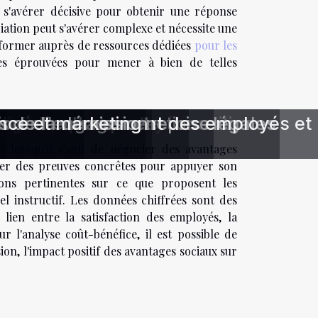
 s'avérer décisive pour obtenir une réponse
iation peut s'avérer complexe et nécessite une
'informer auprès de ressources dédiées
pour les
ies éprouvées pour mener à bien de telles
sociaux ?
e
 digitale des employés
rocédures et protections légales
au sein d'une entreprise
rs de la démission
ance et marketing
iorer l'engagement des employés et
s : comprendre les transitions
 lorsqu'il s'agit de négocier des avantages
nter des preuves concrêtes pour appuyer son
ons pertinentes sur ce que proposent les
l instructif. Les données chiffrées sont des
 lien entre la satisfaction des employés, la
ur l'analyse coût-bénéfice, il est possible de
ion, l'impact positif des avantages sociaux sur