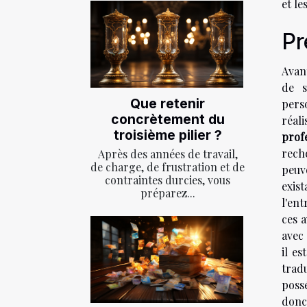
et le
Pr
Avan
de s
Que retenir
pers
concrètement du
réal
troisième pilier ?
prof
rech
Après des années de travail,
de charge, de frustration et de
peuv
contraintes durcies, vous
exis
préparez...
l'ent
ces 
avec 
il es
tradu
possé
donc 