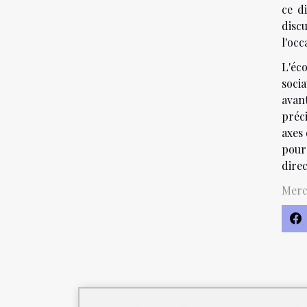
ce d
disc
l'occ
L'éco
socia
avan
préci
axes 
pour
direc
Merc