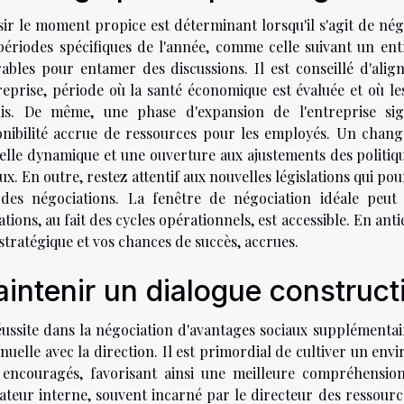
sir le moment propice est déterminant lorsqu'il s'agit de né
périodes spécifiques de l'année, comme celle suivant un ent
rables pour entamer des discussions. Il est conseillé d'ali
treprise, période où la santé économique est évaluée et où l
nis. De même, une phase d'expansion de l'entreprise si
onibilité accrue de ressources pour les employés. Un ch
elle dynamique et une ouverture aux ajustements des politique
ux. En outre, restez attentif aux nouvelles législations qui po
 des négociations. La fenêtre de négociation idéale peut
tions, au fait des cycles opérationnels, est accessible. En a
stratégique et vos chances de succès, accrues.
intenir un dialogue construct
éussite dans la négociation d'avantages sociaux supplémenta
nuelle avec la direction. Il est primordial de cultiver un en
 encouragés, favorisant ainsi une meilleure compréhensio
ateur interne, souvent incarné par le directeur des ressour