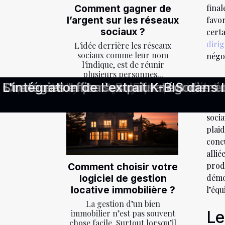
fina
Comment gagner de
l’argent sur les réseaux
favor
sociaux ?
certa
diri
L'idée derrière les réseaux
sociaux comme leur nom
négo
l'indique, est de réunir
plusieurs personnes...
Ar
Stratégies innovantes pour amélio
Comment les PME peuvent-elles opti
Avantages et inconvénients des site
Stratégies efficaces pour exceller 
Stratégies efficaces pour la gestion
Stratégies innovantes en recruteme
Le bien-être numérique au travail s
Stratégies pour gérer les litiges de 
Comment optimiser votre recherche d
Exploration des carrières émergente
Les droits des employés après un li
Comment l'extrait RNE peut facilite
Stratégies efficaces pour négocier u
L'intégration de l'extrait K-BIS dan
Comment la personnalisation des é
Les dynamiques de carrière da
Cons
soci
plai
conc
alli
produ
Comment choisir votre
démon
logiciel de gestion
locative immobilière ?
l’équ
La gestion d’un bien
Le
immobilier n’est pas souvent
chose facile. Surtout lorsqu’il