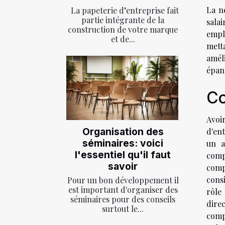
La n
La papeterie d’entreprise fait
partie intégrante de la
sala
construction de votre marque
empl
et de...
mett
amél
épan
Co
Avoi
Organisation des
d'en
séminaires: voici
un a
l'essentiel qu'il faut
comp
savoir
comp
consi
Pour un bon développement il
est important d'organiser des
rôle
séminaires pour des conseils
dire
surtout le...
comp