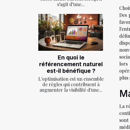
s’agit d’une...
Choi
Des 
favo
l'en
défi
disp
nouv
socia
En quoi le
lors
référencement naturel
est-il bénéfique ?
opéra
plus 
L'optimisation est un ensemble
de règles qui contribuent à
augmenter la visibilité d'une...
Ma
La r
conti
sont
médi