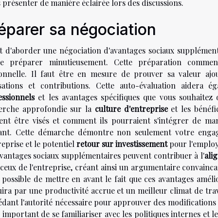
s présenter de manière éclairée lors des discussions.
éparer sa négociation
t d'aborder une négociation d'avantages sociaux supplémenta
e préparer minutieusement. Cette préparation comm
onnelle. Il faut être en mesure de prouver sa valeur ajo
isations et contributions. Cette auto-évaluation aidera 
essionnels
et les avantages spécifiques que vous souhaitez ob
erche approfondie sur la
culture d'entreprise
et les bénéfi
ent être visés et comment ils pourraient s'intégrer de man
tant. Cette démarche démontre non seulement votre enga
reprise et le potentiel
retour sur investissement
pour l'employe
avantages sociaux supplémentaires peuvent contribuer à l'
ali
ceux de l'entreprise, créant ainsi un argumentaire convaincan
t possible de mettre en avant le fait que ces avantages amél
ira par une productivité accrue et un meilleur climat de trav
dant l'autorité nécessaire pour approuver des modifications d
important de se familiariser avec les politiques internes et l