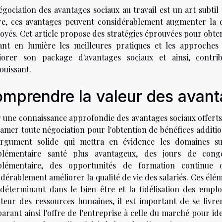
égociation des avantages sociaux au travail est un art subti
ire, ces avantages peuvent considérablement augmenter la qua
oyés. Cet article propose des stratégies éprouvées pour obte
ant en lumière les meilleures pratiques et les approch
iorer son package d'avantages sociaux et ainsi, contr
ouissant.
mprendre la valeur des avant
r une connaissance approfondie des avantages sociaux offerts 
tamer toute négociation pour l'obtention de bénéfices additi
rgument solide qui mettra en évidence les domaines sus
lémentaire santé plus avantageux, des jours de congé
lémentaire, des opportunités de formation continue o
dérablement améliorer la qualité de vie des salariés. Ces élé
 déterminant dans le bien-être et la fidélisation des empl
cteur des ressources humaines, il est important de se livr
arant ainsi l'offre de l'entreprise à celle du marché pour id