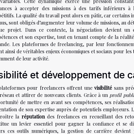
 variables. Cette dynamique exerce une pression constant
lances à accepter des missions à des tarifs inférieurs à
titifs. La qualité du travail peut alors en pâtir, car certain
nus, sont obligés d’augmenter leur volume de missions, au dét
ue projet. Dans ce contexte, la négociation devient un e
étences et son expertise, tout en tenant compte de la réalit
nde. Les plateformes de freelancing, par leur fonctionnemen
t ainsi de véritables enjeux économiques et sociaux pour les 
mment de leur activité.
sibilité et développement de c
plateformes pour freelancers offrent une
visibilité
sans préc
 réseau et attirer de nouveaux clients. Grâce à un
profil publ
portunité de mettre en avant ses compétences, ses réalisati
entation de son expertise auprès de potentiels employeurs. L
croître la
réputation
des freelances en recueillant des retou
titue un levier essentiel pour gagner la confiance et se d
ers ces outils numériques, la gestion de carrière devient