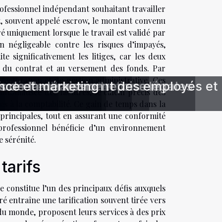
ofessionnel indépendant souhaitant travailler
nt, souvent appelé escrow, le montant convenu
é uniquement lorsque le travail est validé par
n négligeable contre les risques d’impayés,
te significativement les litiges, car les deux
n du contrat et au versement des fonds. Par
 facturation et de gestion administrative. Ces
sociaux ?
e
 digitale des employés
ail
rocédures et protections légales
au sein d'une entreprise
rs de la démission
ance et marketing
iorer l'engagement des employés et
s : comprendre les transitions
automatisée des factures, le calcul précis des
es à la comptabilité. Ce gain de temps dans la
 principales, tout en assurant une conformité
 professionnel bénéficie d’un environnement
e sérénité.
tarifs
e constitue l’un des principaux défis auxquels
 entraîne une tarification souvent tirée vers
 du monde, proposent leurs services à des prix