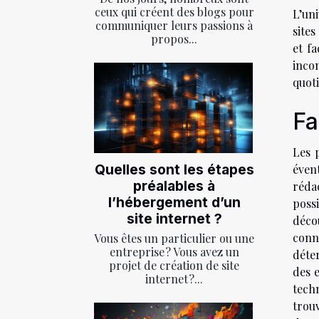
ceux qui créent des blogs pour
L’uni
communiquer leurs passions à
sites
propos...
et f
inco
quot
Fa
Les 
Quelles sont les étapes
éven
préalables à
réda
l’hébergement d’un
poss
site internet ?
déco
conn
Vous êtes un particulier ou une
entreprise ? Vous avez un
déte
projet de création de site
des e
internet ?...
tech
trouv