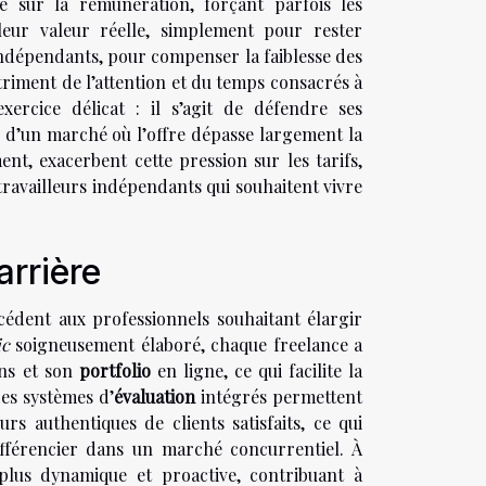
e sur la rémunération, forçant parfois les
 leur valeur réelle, simplement pour rester
s indépendants, pour compenser la faiblesse des
riment de l’attention et du temps consacrés à
xercice délicat : il s’agit de défendre ses
é d’un marché où l’offre dépasse largement la
t, exacerbent cette pression sur les tarifs,
travailleurs indépendants qui souhaitent vivre
arrière
édent aux professionnels souhaitant élargir
ic
soigneusement élaboré, chaque freelance a
ons et son
portfolio
en ligne, ce qui facilite la
es systèmes d’
évaluation
intégrés permettent
rs authentiques de clients satisfaits, ce qui
ifférencier dans un marché concurrentiel. À
 plus dynamique et proactive, contribuant à