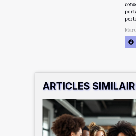
cons
port
pert
Mardi
ARTICLES SIMILAI