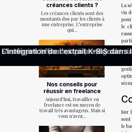
créances clients ?
La s
via 
Les créances clients sont des
montants dus par les clients à
pour 
une entreprise. L’entreprise
le c
qui...
rassu
part
aille
Stratégies innovantes pour amélio
Comment les PME peuvent-elles opti
Stratégies efficaces pour exceller 
Stratégies efficaces pour la gestion
Stratégies innovantes en recruteme
Le bien-être numérique au travail s
Stratégies pour gérer les litiges de 
Comment optimiser votre recherche d
Exploration des carrières émergente
Stratégies pour négocier des avanta
Les droits des employés après un li
Comment l'extrait RNE peut facilite
Stratégies efficaces pour négocier u
L'intégration de l'extrait K-BIS dan
Comment la personnalisation des é
Les dynamiques de carrière da
solut
commi
gest
opti
sécur
Nos conseils pour
réussir en freelance
Co
Aujourd'hui, travailler en
freelance est un moyen de
travail très avantageux. Mais si
Sur l
vous n'avez...
sont
le ba