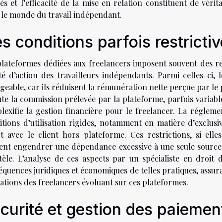
ès et l’efficacité de la mise en relation constituent de vér
 le monde du travail indépendant.
s conditions parfois restricti
plateformes dédiées aux freelancers imposent souvent des rest
rté d’action des travailleurs indépendants. Parmi celles-ci, 
geable, car ils réduisent la rémunération nette perçue par le 
ute la commission prélevée par la plateforme, parfois variable
lexifie la gestion financière pour le freelancer. La réglemen
itions d’utilisation rigides, notamment en matière d’exclusiv
ct avec le client hors plateforme. Ces restrictions, si ell
ent engendrer une dépendance excessive à une seule source de
ntèle. L’analyse de ces aspects par un spécialiste en droit
quences juridiques et économiques de telles pratiques, assur
ations des freelancers évoluant sur ces plateformes.
curité et gestion des paiemen