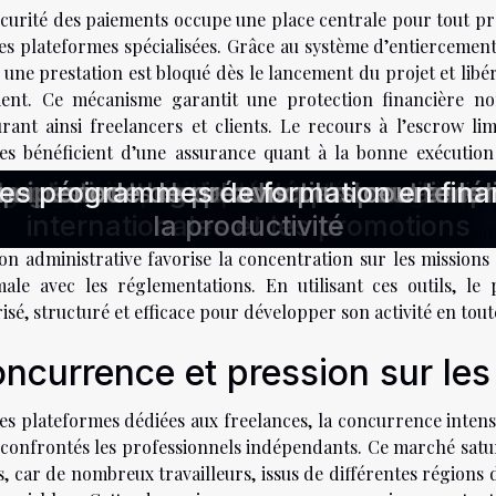
écurité des paiements occupe une place centrale pour tout pr
des plateformes spécialisées. Grâce au système d’entierceme
une prestation est bloqué dès le lancement du projet et libér
lient. Ce mécanisme garantit une protection financière no
rant ainsi freelancers et clients. Le recours à l’escrow limi
ies bénéficient d’une assurance quant à la bonne exécutio
urs, ces plateformes intègrent souvent des outils avancés de
rer l'engagement des employés
miser la gestion des risques psycho
dans les assessments professionnels
 de projets dans le secteur numériqu
nt pour les PME en 2023
tratégies pour une meilleure hygiène
propriété intellectuelle efficacement
'emploi avec l'aide de l'IA
s à la compétition des métiers
ges sociaux supplémentaires au trav
cenciement : guide complet sur les p
r la gestion des ressources humaines 
ne période de préavis plus courte lo
s les programmes de formation en fin
quipements de production peut amél
ns le secteur des télécommunication
ions permettent un suivi rigoureux des missions, l’émission 
internationales et les promotions
la productivité
ssions, mais aussi la centralisation des documents nécessair
ion administrative favorise la concentration sur les missions
male avec les réglementations. En utilisant ces outils, le
isé, structuré et efficace pour développer son activité en tout
ncurrence et pression sur les 
es plateformes dédiées aux freelances, la concurrence intens
 confrontés les professionnels indépendants. Ce marché saturé
s, car de nombreux travailleurs, issus de différentes régions