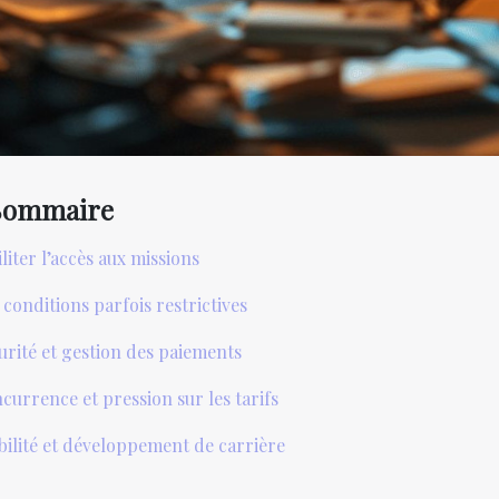
Sommaire
iliter l’accès aux missions
 conditions parfois restrictives
urité et gestion des paiements
currence et pression sur les tarifs
ibilité et développement de carrière