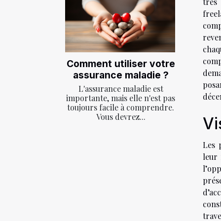
très
free
compé
reve
chaq
comp
Comment utiliser votre
dema
assurance maladie ?
posan
L'assurance maladie est
déce
importante, mais elle n'est pas
toujours facile à comprendre.
Vous devrez...
Vi
Les 
leur
l’op
prés
d’ac
cons
trav