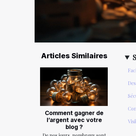
Articles Similaires
Fac
Des
Séc
Con
Comment gagner de
l’argent avec votre
Vis
blog ?
De nos jours, nombreux sont