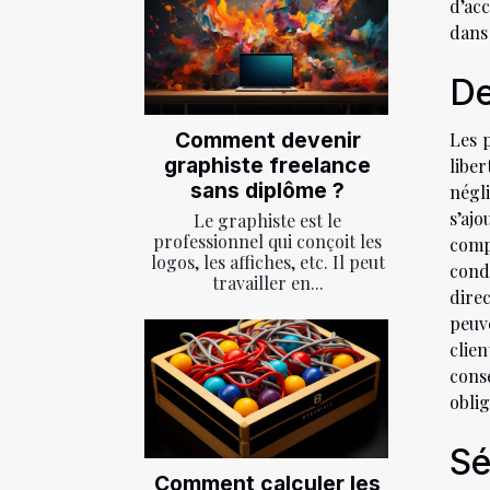
d’acc
dans
De
Comment devenir
Les 
graphiste freelance
libe
sans diplôme ?
négli
s’ajo
Le graphiste est le
professionnel qui conçoit les
comp
logos, les affiches, etc. Il peut
cond
travailler en...
dire
peuv
clie
consé
oblig
Sé
Comment calculer les