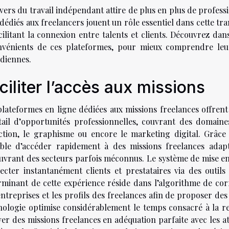
vers du travail indépendant attire de plus en plus de professio
 dédiés aux freelancers jouent un rôle essentiel dans cette t
acilitant la connexion entre talents et clients. Découvrez da
nvénients de ces plateformes, pour mieux comprendre leur
idiennes.
ciliter l’accès aux missions
plateformes en ligne dédiées aux missions freelances offren
tail d’opportunités professionnelles, couvrant des domaine
ction, le graphisme ou encore le marketing digital. Grâce à
ible d’accéder rapidement à des missions freelances adap
uvrant des secteurs parfois méconnus. Le système de mise en r
ecter instantanément clients et prestataires via des outils
rminant de cette expérience réside dans l’algorithme de corr
ntreprises et les profils des freelances afin de proposer des
nologie optimise considérablement le temps consacré à la r
er des missions freelances en adéquation parfaite avec les a