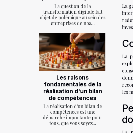
La ge
La question de la
transformation digitale fait
inte
objet de polémique au sein des
redo
entreprises de nos...
inves
Co
La p
expl
cons
Les raisons
donn
fondamentales de la
reco
réalisation d'un bilan
les 
de compétences
Pe
La réalisation d'un bilan de
compétences est une
do
démarche importante pour
tous, que vous soyez...
La
p