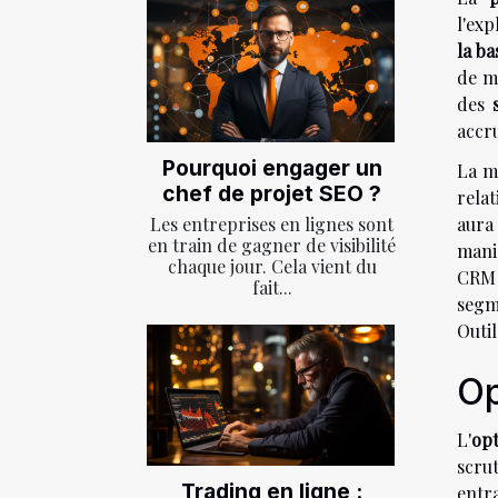
l'exp
la b
de m
des
accr
Pourquoi engager un
La m
chef de projet SEO ?
relat
aura 
Les entreprises en lignes sont
en train de gagner de visibilité
maniè
chaque jour. Cela vient du
CRM 
fait...
segm
Outil
Op
L'
opt
scru
Trading en ligne :
entra