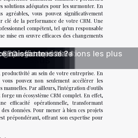
es solutions adéquates pour les surmonter. En
s agréables, vous pouvez significativement
eur clé de la performance de votre CRM. Une
rofessionnel compétent, tel qu'un responsable
 une mise en œuvre efficaces des changements
res ?
n client
 ?
eting digital
onnalisées
re stratégie SEO
 e-mail
n ligne
nt ?
ting digital en 2024
 WordPress
024
isuel
rise
t
 vidéos
sites web en 2021
boration commerciale
d'une entreprise ?
arketing
antique
ing
 SEO efficaces
ce naissante
uvrez les collaborations les plus
e processus
 productivité au sein de votre entreprise. En
s, vous pouvez non seulement accélérer les
manuelles. Par ailleurs, l'intégration d'outils
nt forge un écosystème CRM complet. En effet,
e efficacité opérationnelle, transformant
ion des données. Pour mener à bien ces projets
 est prépondérant, offrant son expertise pour