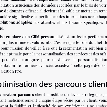
loitation astucieuse des données récoltées par le biais de vo
ase de données
efficace, il devient réalisable de mettre en œu
anière significative la pertinence des interactions avec cha
solutions adaptées
aux attentes et aux besoins spécifiques de
ue.
ise en place d'un
CRM personnalisé
est un levier performant
ion plus intime et valorisante. C'est ici que le rôle du chef
pour mission de veiller à ce que la segmentation soit bien e
re optimale pour la personnalisation des services et des offr
peut être configuré pour maximiser la personnalisation 
entation de données avancée,
accédez à cette page
dédiée 
 Gestion Pro.
timisation des parcours clien
imisation parcours client
constitue un levier stratégique 
tant méticuleusement chaque étape vécue par le client, vous
vent la fluidité et l'efficacité de son expérience. Une
analys