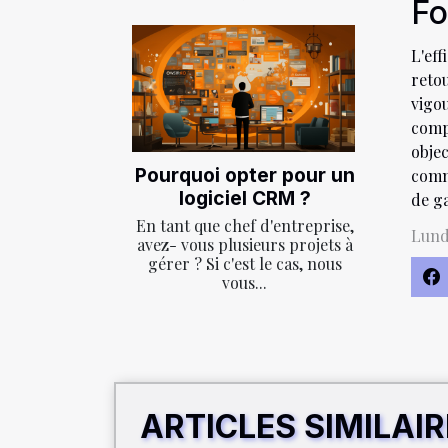
Fo
L'eff
reto
vigo
comp
obje
Pourquoi opter pour un
comm
logiciel CRM ?
de ga
En tant que chef d'entreprise,
Lund
avez- vous plusieurs projets à
gérer ? Si c'est le cas, nous
vous...
ARTICLES SIMILAI