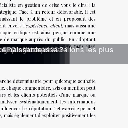
ialiste en gestion de crise vous le dira : la
atégique. Face à un retour défavorable, il est
nnaissant le problème et en proposant des
nt envers l'
expérience client
, mais aussi une
Chaque critique est ainsi perçue comme une
age de marque auprès du public. En adoptant
 rectifier une situation épineuse, mais aussi
res ?
n client
 ?
eting digital
onnalisées
re stratégie SEO
 e-mail
n ligne
nt ?
ting digital en 2024
 WordPress
024
isuel
rise
t
 vidéos
sites web en 2021
boration commerciale
d'une entreprise ?
arketing
antique
ing
 SEO efficaces
ce naissante
uvrez les collaborations les plus
marche déterminante pour quiconque souhaite
que, chaque commentaire, avis ou mention peut
eurs et les clients potentiels d'une marque ou
 analyser systématiquement les informations
'influencer l'e-réputation. Cet exercice permet
, mais également d'exploiter positivement les