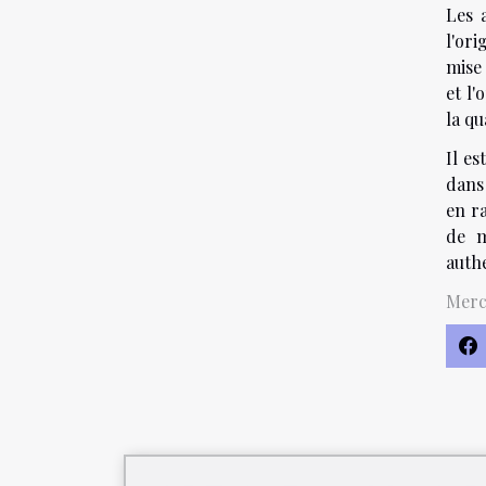
Les 
l'ori
mise 
et l'
la qu
Il es
dans 
en ra
de m
authe
Merc