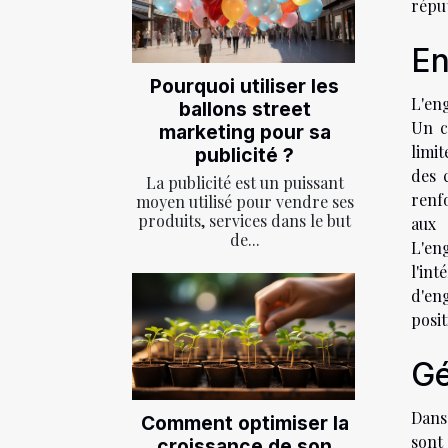
réput
En
Pourquoi utiliser les
L'en
ballons street
Un c
marketing pour sa
limit
publicité ?
des 
La publicité est un puissant
renf
moyen utilisé pour vendre ses
produits, services dans le but
aux 
de...
L'en
l'in
d'eng
posit
Gé
Dans 
Comment optimiser la
sont
croissance de son