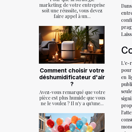
marketing de votre entreprise
Dans
soit une réussite, vous devez
entr
faire appel à un...
confi
prag
Laiss
Co
L'e-
Comment choisir votre
pour
déshumidificateur d'air
en li
?
publ
seul
Avez-vous remarqué que votre
pièce est plus humide que vous
signi
ne le voulez ? Il n'y a qu'une...
prop
l'att
consu
monde