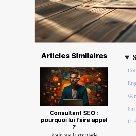
Articles Similaires
Com
Eng
Gér
Sur
Consultant SEO :
pourquoi lui faire appel
Cré
?
Pour que la stratégie