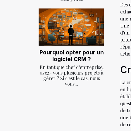
Des o
exha
une 
Une s
d'un
prof
réput
Pourquoi opter pour un
acti
logiciel CRM ?
Cr
En tant que chef d'entreprise,
avez- vous plusieurs projets à
gérer ? Si c'est le cas, nous
La c
vous...
en li
étab
quest
de tr
une
de r