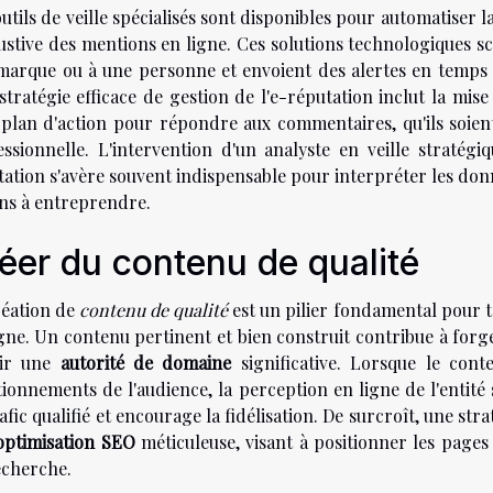
utils de veille spécialisés sont disponibles pour automatiser l
ustive des mentions en ligne. Ces solutions technologiques s
marque ou à une personne et envoient des alertes en temps 
tratégie efficace de gestion de l'e-réputation inclut la mise 
 plan d'action pour répondre aux commentaires, qu'ils soient 
essionnelle. L'intervention d'un analyste en veille stratég
ation s'avère souvent indispensable pour interpréter les donné
ons à entreprendre.
éer du contenu de qualité
réation de
contenu de qualité
est un pilier fondamental pour to
gne. Un contenu pertinent et bien construit contribue à forge
lir une
autorité de domaine
significative. Lorsque le con
ionnements de l'audience, la perception en ligne de l'entité 
afic qualifié et encourage la fidélisation. De surcroît, une st
optimisation SEO
méticuleuse, visant à positionner les page
echerche.