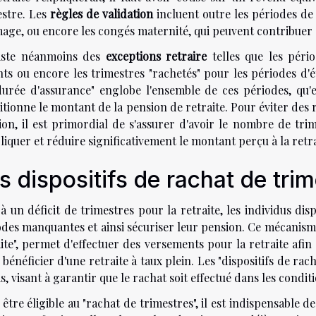
estre. Les
règles de validation
incluent outre les périodes de 
age, ou encore les congés maternité, qui peuvent contribuer à
xiste néanmoins des
exceptions retraire
telles que les pério
nts ou encore les trimestres "rachetés" pour les périodes d'
durée d'assurance" englobe l'ensemble de ces périodes, qu'e
tionne le montant de la pension de retraite. Pour éviter des 
ion, il est primordial de s'assurer d'avoir le nombre de tri
liquer et réduire significativement le montant perçu à la retra
s dispositifs de rachat de tri
à un déficit de trimestres pour la retraite, les individus di
odes manquantes et ainsi sécuriser leur pension. Ce mécanism
aite", permet d'effectuer des versements pour la retraite afi
bénéficier d'une retraite à taux plein. Les "dispositifs de rach
s, visant à garantir que le rachat soit effectué dans les condit
être éligible au "rachat de trimestres", il est indispensable de