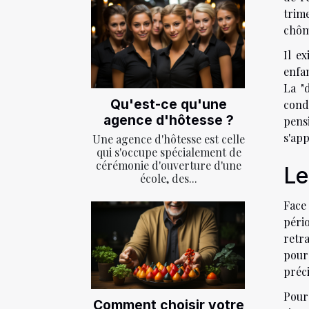
trim
chôm
Il e
enfa
La "
Qu'est-ce qu'une
condi
agence d'hôtesse ?
pens
s'app
Une agence d'hôtesse est celle
qui s'occupe spécialement de
cérémonie d'ouverture d'une
Le
école, des...
Face 
péri
retr
pour 
préci
Pour 
Comment choisir votre