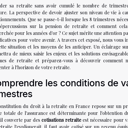
der sa retraite sans avoir cumulé le nombre de trimestre
ure. La perspective de devoir ajuster son niveau de vie à c
ionnements. Que se passe-t-il lorsque les 8 trimestres néces
répercussions sur la pension de retraite et comment cela p
rchée pour les années d'or ? Ce sujet mérite une attention pa
ficatives pour votre avenir. A travers cet exposé, nous vous i
tte situation et les moyens de les anticiper. Un éclairage su
ettra de mieux saisir les enjeux et les solutions envisagea
mes de retraite et préparez-vous à découvrir comment na
nter à l'horizon de votre retraite.
mprendre les conditions de va
imestres
onstitution du droit à la retraite en France repose sur un p
e totale de l'assurance est déterminante pour l'obtention du
ail couverte par des
cotisations retraite
est nécessaire pour v
etraite l'expliquerait, il faut avoir cotisé sur un revenu éq