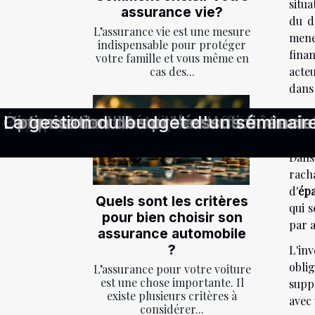
situa
assurance vie?
du d
L’assurance vie est une mesure
mene
indispensable pour protéger
finan
votre famille et vous même en
acteu
cas des...
dans
Comprendre les avantages d'une a
Comment choisir le bon pack de ser
Impact des réformes sur les droits 
Quels critères déterminent le choix 
Quel est le meilleur choix pour votr
Comment la transformation numérique
Étapes clés pour élaborer un plan de 
Diversification de portefeuille en p
Financement participatif les clés p
Guide pour comprendre et contester
Stratégies pour contester efficacem
Impact des consultations locales sur
Écrire un business plan efficace : c
Comparaison détaillée des coûts e
L'impact de l'IA sur l'évolution des
Optimisation des processus financier
La gestion du budget d'un séminair
Le
Dans
racha
d'
épa
Quels sont les critères
qui s
pour bien choisir son
par a
assurance automobile
?
L'in
obli
L’assurance pour votre voiture
est une chose importante. Il
supp
existe plusieurs critères à
avec 
considérer...