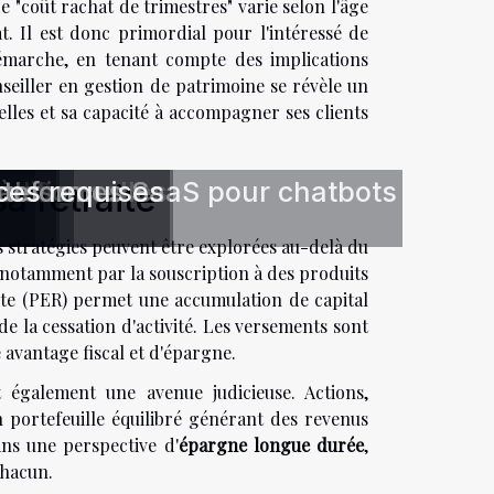
e "coût rachat de trimestres" varie selon l'âge
t. Il est donc primordial pour l'intéressé de
émarche, en tenant compte des implications
nseiller en gestion de patrimoine se révèle un
elles et sa capacité à accompagner ses clients
ction
se ?
aditionnelles
cès
nales
ateformes SaaS pour chatbots
nces requises
a retraite
s stratégies peuvent être explorées au-delà du
e notamment par la souscription à des produits
ite (PER) permet une accumulation de capital
e la cessation d'activité. Les versements sont
 avantage fiscal et d'épargne.
t également une avenue judicieuse. Actions,
n portefeuille équilibré générant des revenus
ans une perspective d'
épargne longue durée
,
chacun.