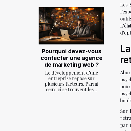
Les
l'exp
outi
L'él
d'opt
La
Pourquoi devez-vous
re
contacter une agence
de marketing web ?
Abor
Le développement d’une
entreprise repose sur
psyc
plusieurs facteurs. Parmi
pour
ceux-ci se trouvent les...
psych
boule
Sur 
retr
par 