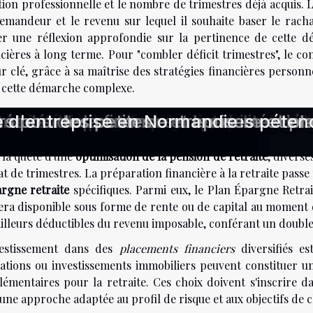
tion professionnelle et le nombre de trimestres déjà acquis. L
emandeur et le revenu sur lequel il souhaite baser le racha
r une réflexion approfondie sur la pertinence de cette d
cières à long terme. Pour "combler déficit trimestres", le co
r clé, grâce à sa maîtrise des stratégies financières personn
 cette démarche complexe.
ssurance pour dommages de constru
vices comptables pour votre entrepri
de succession : quelles nouveautés ?
entre SAS et SARL ?
e entreprise : EURL ou SASU ?
 modifie les pratiques bancaires tr
retraite solide dès la trentaine
ériode d'incertitude économique
our une campagne réussie
 les factures d'énergie après un dé
ent une facture excessive
 les décisions de privatisation natio
onseils d'experts en comptabilité
ntre développement sur mesure et pl
 métiers de la finance et les compéte
s pour les petites entreprises
e d'entreprise en Normandie
s alternatives pour optimiser s
 la quête d'une
optimisation de la pension de retraite
, diverse
t de trimestres. La préparation financière à la retraite pass
rgne retraite
spécifiques. Parmi eux, le Plan Épargne Retra
era disponible sous forme de rente ou de capital au moment d
illeurs déductibles du revenu imposable, conférant un double
vestissement dans des
placements financiers
diversifiés es
gations ou investissements immobiliers peuvent constituer u
lémentaires pour la retraite. Ces choix doivent s'inscrire d
une approche adaptée au profil de risque et aux objectifs de 