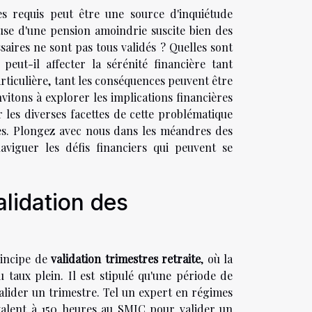
s requis peut être une source d'inquiétude
ause d'une pension amoindrie suscite bien des
saires ne sont pas tous validés ? Quelles sont
eut-il affecter la sérénité financière tant
rticulière, tant les conséquences peuvent être
nvitons à explorer les implications financières
r les diverses facettes de cette problématique
bles. Plongez avec nous dans les méandres des
viguer les défis financiers qui peuvent se
lidation des
rincipe de
validation trimestres retraite
, où la
 taux plein. Il est stipulé qu'une période de
alider un trimestre. Tel un expert en régimes
uivalent à 150 heures au SMIC pour valider un