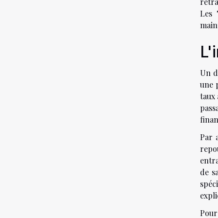
retra
Les 
maint
L'
Un dé
une p
taux 
passa
finan
Par 
repou
entra
de s
spéci
expli
Pour