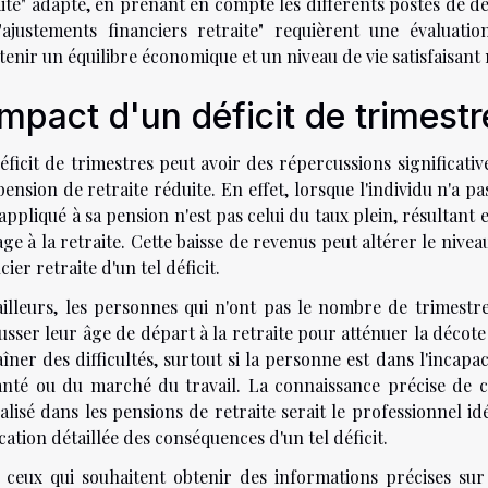
ite" adapté, en prenant en compte les différents postes de dé
"ajustements financiers retraite" requièrent une évaluati
enir un équilibre économique et un niveau de vie satisfaisan
impact d'un déficit de trimest
ficit de trimestres peut avoir des répercussions significativ
ension de retraite réduite. En effet, lorsque l'individu n'a 
appliqué à sa pension n'est pas celui du taux plein, résultan
ge à la retraite. Cette baisse de revenus peut altérer le niveau
cier retraite d'un tel déficit.
ailleurs, les personnes qui n'ont pas le nombre de trimestr
sser leur âge de départ à la retraite pour atténuer la décote
îner des difficultés, surtout si la personne est dans l'incapa
anté ou du marché du travail. La connaissance précise de ce
alisé dans les pensions de retraite serait le professionnel i
cation détaillée des conséquences d'un tel déficit.
 ceux qui souhaitent obtenir des informations précises sur le