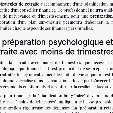
stratégies de retraite
s'accompagnent d'une planification mi
ertise d'un conseiller financier. Ce professionnel pourra guide
ls de prévoyance et d'investissement, pour une
préparation 
aboration d'un plan sur-mesure permettra d'aborder la r
imiser chaque aspect de ses finances personnelles.
 préparation psychologique et
traite avec moins de trimestre
der la retraite avec moins de trimestres que nécessair
hologique que financière. Il est primordial de se préparer
rait affecter significativement le mode de vie auquel on es
ologue spécialisé dans les transitions de vie peut s'avérer b
versements émotionnels et à renforcer la résilience face aux 
le plan financier, la "planification budgétaire" devient une
aite avec "moins de trimestres" implique une baisse probable
une gestion rigoureuse des dépenses. La "préparation retrai