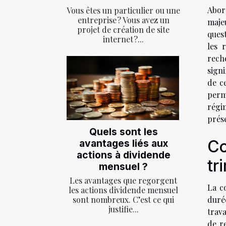
Abor
Vous êtes un particulier ou une
entreprise ? Vous avez un
maje
projet de création de site
quest
internet ?...
les 
reche
signi
de ce
perm
régi
prése
Quels sont les
Co
avantages liés aux
actions à dividende
tr
mensuel ?
Les avantages que regorgent
La c
les actions dividende mensuel
duré
sont nombreux. C’est ce qui
justifie...
trav
de r